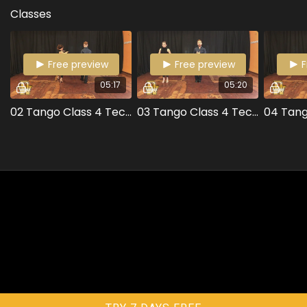
Classes
Free preview
Free preview
F
05:17
05:20
02 Tango Class 4 Tecnica Torsion
03 Tango Class 4 Tecnica Torsion 2