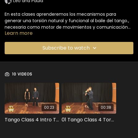
Leo and Paula
En esta clases aprenderemos los mecanismos para
generar una torsión natural y funcional al baile del tango.,
necesaria como motor de movimientos y comunicación
Learn more
en la pareja de baile.
Subscribe to watch
10 VIDEOS
00:23
00:38
Tango Class 4 Intro Torsion
01 Tango Class 4 Torsion Demo